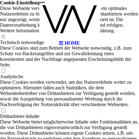
Cookie-Einstellungen
Diese Webseite verwendet Cookies, um Besuchern ein optimales
Nutzererlebnis zu bieten. Bestimmte Inhalte von Drittanbietern werden
nur angezeigt, wenn die entsprechende Option aktiviert ist. Die
Datenverarbeitung kann dann auch in einem Drittland erfolgen.
Weitere Informationen hierzu in der Datenschutzerklärung.
Technisch notwendige
HOME
Diese Cookies sind zum Betrieb der Webseite notwendig, z.B. zum
Schutz vor Hackerangriffen und zur Gewährleistung eines
konsistenten und der Nachfrage angepassten Erscheinungsbilds der
Seite.
Analytische
Diese Cookies werden verwendet, um das Nutzererlebnis weiter zu
optimieren. Hierunter fallen auch Statistiken, die dem
Webseitenbetreiber von Drittanbietern zur Verfügung gestellt werden,
sowie die Ausspielung von personalisierter Werbung durch die
Nachverfolgung der Nutzeraktivität über verschiedene Webseiten.
Drittanbieter-Inhalte
Diese Webseite bietet möglicherweise Inhalte oder Funktionalitäten an,
die von Drittanbietern eigenverantwortlich zur Verfügung gestellt
werden. Diese Drittanbieter können eigene Cookies setzen, z.B. um
die Nutzeraktivität zu verfolgen oder ihre Angebote zu personalisieren